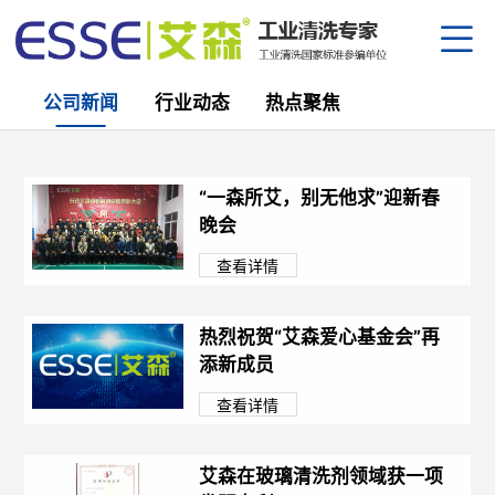
公司新闻
行业动态
热点聚焦
公司
资质
“一森所艾，别无他求”迎新春
设备
产研
晚会
生产
企业
部分
查看详情
金属
园区
合作
防锈
清洗
员工
热烈祝贺“艾森爱心基金会”再
半导
下载
公司
添新成员
核电
行业
查看详情
替代
人才
热点
中
/
艾森在玻璃清洗剂领域获一项