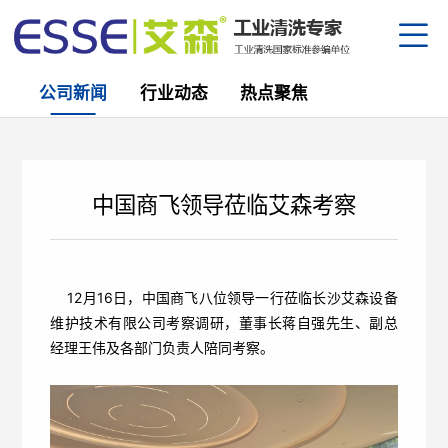
公司新闻
行业动态
热点聚焦
公司
资质
设备
产研
中国商飞领导莅临艾森考察
生产
企业
部分
金属
园区
合作
防锈
清洗
员工
12月16日，中国商飞八位领导一行莅临长沙艾森设备
半导
下载
公司
维护技术有限公司考察调研，董事长蒋自强先生、副总
核电
经理王伟及各部门负责人陪同考察。
行业
替代
人才
热点
中
/