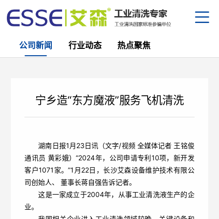
公司新闻
行业动态
热点聚焦
公司
资质
设备
产研
宁乡造“东方魔液”服务飞机清洗
生产
企业
部分
金属
园区
合作
防锈
清洗
员工
湖南日报1月23日讯（文字/视频 全媒体记者 王铭俊
半导
下载
公司
通讯员 黄彩娥）“2024年，公司申请专利10项，新开发
核电
客户1071家。”1月22日，长沙艾森设备维护技术有限公
行业
替代
人才
司创始人、 董事长蒋自强告诉记者。
热点
这是一家成立于2004年，从事工业清洗液生产的企
中
/
业。
我国相关企业进入工业清洗领域较晚，关键设备和