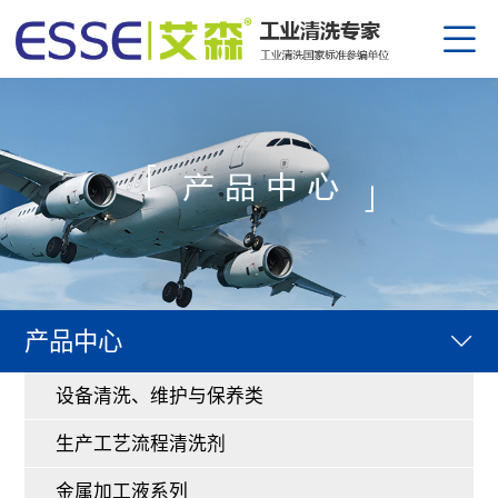
公司
资质
设备
产研
生产
企业
部分
金属
园区
合作
防锈
清洗
员工
产品中心
半导
下载
公司
核电
行业
设备清洗、维护与保养类
替代
人才
热点
生产工艺流程清洗剂
中
/
金属加工液系列