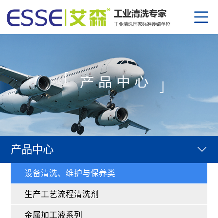
公司
资质
设备
产研
生产
企业
部分
金属
园区
合作
防锈
清洗
员工
产品中心
半导
下载
公司
核电
行业
设备清洗、维护与保养类
替代
人才
热点
生产工艺流程清洗剂
中
/
金属加工液系列