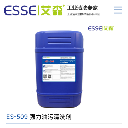
公司
资质
设备
产研
生产
企业
部分
金属
园区
合作
防锈
清洗
员工
半导
下载
公司
核电
行业
替代
人才
热点
中
/
ES-509
强力油污清洗剂