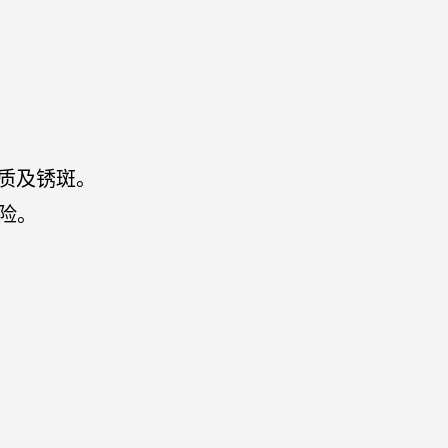
质及锈斑。
险。