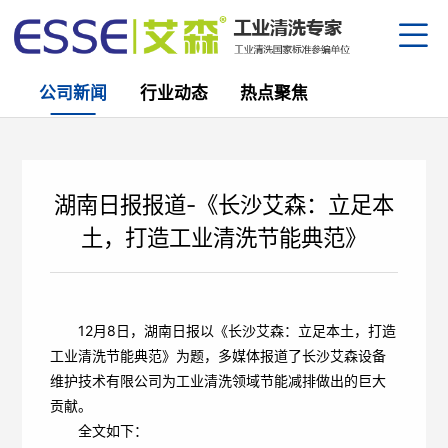
公司新闻
行业动态
热点聚焦
公司
资质
设备
产研
湖南日报报道-《长沙艾森：立足本
生产
企业
部分
土，打造工业清洗节能典范》
金属
园区
合作
防锈
清洗
员工
半导
下载
公司
12月8日，湖南日报以《长沙艾森：立足本土，打造
核电
行业
工业清洗节能典范》为题，多媒体报道了长沙艾森设备
替代
人才
维护技术有限公司为工业清洗领域节能减排做出的巨大
热点
中
/
贡献。
全文如下：